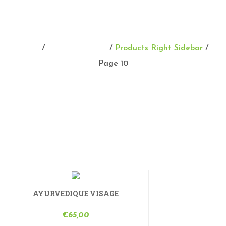
PRODUCTS RIGHT
SIDEBAR
Home
/
Eboutique Shop
/
Products Right Sidebar
/
Page 10
AYURVEDIQUE VISAGE
€
65,00