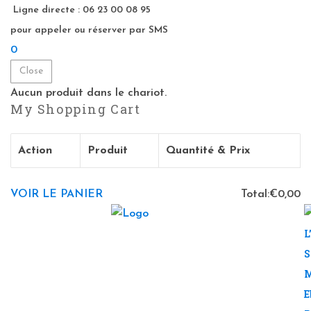
Ligne directe : 06 23 00 08 95
pour appeler ou réserver par SMS
0
Close
Aucun produit dans le chariot.
My Shopping Cart
Action
Produit
Quantité & Prix
VOIR LE PANIER
Total:
€
0,00
L
S
M
E