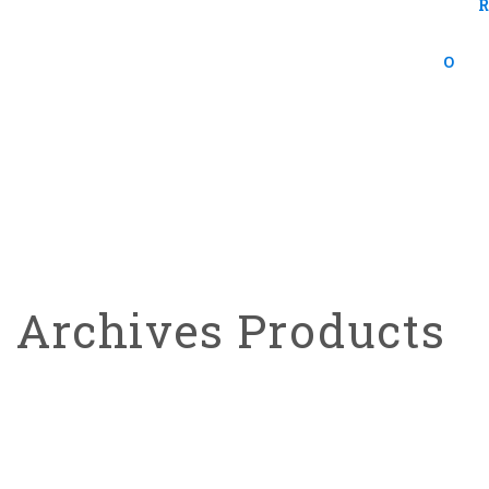
R
0
Archives Products