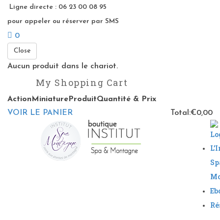
Ligne directe : 06 23 00 08 95
pour appeler ou réserver par SMS
0
Close
Aucun produit dans le chariot.
My Shopping Cart
Action
Miniature
Produit
Quantité & Prix
VOIR LE PANIER
Total:
€
0,00
L’
Sp
Mo
Eb
Ré