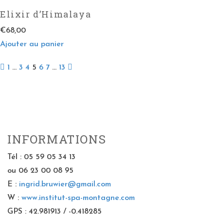
Elixir d’Himalaya
€
68,00
Ajouter au panier
1
…
3
4
5
6
7
…
13
INFORMATIONS
Tél : 05 59 05 34 13
ou 06 23 00 08 95
E :
ingrid.bruwier@gmail.com
W :
www.institut-spa-montagne.com
GPS : 42.981913 / -0.418285